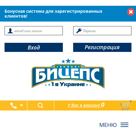
Бонусная система для зарегистрированных
клиентов!
Регистрация
Вход
0
У Вас в корзине
товаров
Toggl
navig