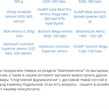
300 g
3200, 500 tabs
3200, 300 tabs
OLIMP Gold Beef-Pro
Olimp Anabolic
OLIMP Beta-Alanine
Amino mega tabs
Amino 5500, 400
Xplode powder (420
300 tabl 87%
капсул
g)
hydrolyzed
BSN Amino-X, 435g
BioTech Mega Amino
BiotechUSA AAKG
USA
3200, 100 tabs
1000 - 100 таб
Optimum nutrition
Optimum nutrition
OLIMP Taurine Mega
Superior amino 2222
Superior amino
Caps 120 caps
tabs, 320 tablets
ы предлагаем товары из раздела "Аминокислоты" по выгодным
енам, а также в нашем интернет магазине можно купить другие
овары "Спортивной фармокологии" с доставкой Новой почтой в
ород Каменец-Подольский. Если есть вопросы - пишите в онлайн
ат нашему консультанту.