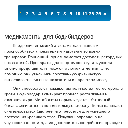
»
1
2
3
4
5
6
7
8
9
10
11
25
26
Медикаменты для бодибилдеров
Внедрение инъекций атлетами дает шанс им
приспособиться к чрезмерным нагрузкам во время
тренировок. Рационный прием помогает достигать рекордных
показателей. Препараты для спортсменов купить успели
многие представители тяжелой и легкой атлетики. С их
помощью они увеличили собственную физическую
выносливость, силовые показатели и нарастили массу.
Они способствуют повышению количества тестостерона в
крови. Бодибилдер активирует процесс роста тканей и
сжигания жира. Метаболизм нормализуются. Азотистый
баланс сдвигается в положительную сторону. Белки начинают
синтезироваться быстрее, что требуется для успешного
построения красивого тела. Покупка направлена на
улучшение аппетита, а их дополнительное действие приводит