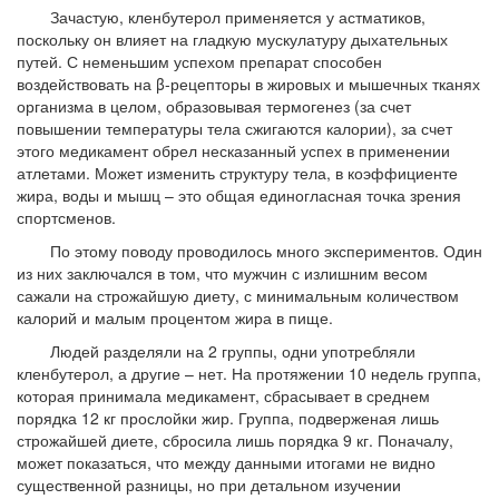
Зачастую, кленбутерол применяется у астматиков,
поскольку он влияет на гладкую мускулатуру дыхательных
путей. С неменьшим успехом препарат способен
воздействовать на β-рецепторы в жировых и мышечных тканях
организма в целом, образовывая термогенез (за счет
повышении температуры тела сжигаются калории), за счет
этого медикамент обрел несказанный успех в применении
атлетами. Может изменить структуру тела, в коэффициенте
жира, воды и мышц – это общая единогласная точка зрения
спортсменов.
По этому поводу проводилось много экспериментов. Один
из них заключался в том, что мужчин с излишним весом
сажали на строжайшую диету, с минимальным количеством
калорий и малым процентом жира в пище.
Людей разделяли на 2 группы, одни употребляли
кленбутерол, а другие – нет. На протяжении 10 недель группа,
которая принимала медикамент, сбрасывает в среднем
порядка 12 кг прослойки жир. Группа, подверженая лишь
строжайшей диете, сбросила лишь порядка 9 кг. Поначалу,
может показаться, что между данными итогами не видно
существенной разницы, но при детальном изучении