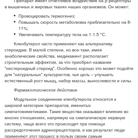
Препарат имеет отчетливое воздействие на β-рецепторы
в мышечных и жировых тканях наших организмов. Он может:
Провоцировать термогенез;
Повышать скорость метаболизма приблизительно на 8-
11%;
Увеличивать температуру тела на 1-1.5 °С.
Кленбутерол часто применяют как альтернативу
стероидам. В малой степени, но все-таки, имея
анаболические свойства, медикамент располагает
строительным эффектом, за что приобрел название
"нестероидный стероид". Особенно хорошо это может подойти
для "натуральных" культуристов, чья цель – улучшить
естественный рост мышц, набор массы, выносливости и силы.
Фармакологическое действие
Модульное соединение кленбутерола относится к
широкой категории препаратов, именитых
симпатомиметиками. Такие вещества оказывают влияние во
многих отношениях, напрямую на симпатическую нервную
систему, чаще всего это происходит при помощи
рассредоточения адренорецепторов, и как результат люди
применяют этот процесс в пользу своим самым