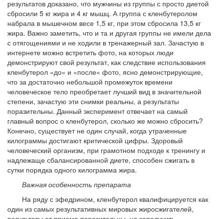
результатов доказано, что мужчины из группы с просто диетой
сбросили 5 кг жира и 4 кг мышц. А группа с кленбутеролом
набрала в мышечном весе 1,5 кг, при этом сбросила 13,5 кг
жира. Важно заметить, что и та и другая группы не имели дела
с отягощениями и не ходили в тренажерный зал. Зачастую в
интернете можно встретить фото, на которых люди
демонстрируют свой результат, как следствие использования
кленбутерол «до» и «после» фото, ясно демонстрирующие,
что за достаточно небольшой промежуток времени
человеческое тело преобретает лучший вид в значительной
степени, зачастую эти снимки реальны, а результаты
поразительны. Данный эксперимент отвечает на самый
главный вопрос о кленбутерол, сколько же можно сбросить?
Конечно, существует не один случай, когда утраченные
килограммы достигают критической цифры. Здоровый
человеческий организм, при грамотном подходе к тренингу и
надлежаще сбалансированной диете, способен сжигать в
сутки порядка одного килограмма жира.
Важная особенность препарата
На ряду с эфедрином, кленбутерол квалифицируется как
один из самых результативных мировых жиросжигателей,
результаты от приема поразительны, но заполучить