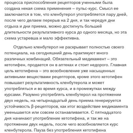
процесса приспособления рецепторов ученными была
создана некая схема применения – пульс-курс. Смысл ее
заключается в том, что кленбутерол употребляется пару дней,
после чего делаем перерыв на 2 дня, и так чередуя дни
отдыха и дни приема, можно достигнуть большей
длительности результативного курса до одного месяца, но эта
схема устаревша и мало эффективна.
Отдельно кленбутерол не раскрывает полностью своего
потенциала, на сегодняшний день практикуют много
различных комбинаций. Обязательный медикамент – это
кетотифен, продается он в аптеках и стоит недорого. Главная
цель кетотифена – это возобновление уже насыщенных
активными веществами рецепторов, кроме этого кетотифен
повышает результативность кленбутерола и может
употребляться и во время курса, и в промежутках между
курсами. Разумно употреблять кленбутерол на протяжении
двух недель, на четырнадцатый день приема генерируется
устойчивость β-рецепторов, как итог воздействие медикамента
уменьшается или совсем останавливается. С пятнадцатого
дня начинают употребление кетотифена, и так же на
протяжении двух недель, после чего возобновляется курс
кленбутерола. Пауза без употребления кетотифена