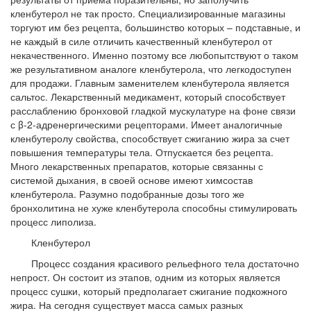
кленбутерол не так просто. Специализированные магазины
торгуют им без рецепта, большинство которых – подставные, и
не каждый в силе отличить качественный кленбутерол от
некачественного. Именно поэтому все любопытствуют о таком
же результативном аналоге кленбутерола, что легкодоступен
для продажи. Главным заменителем кленбутерола является
сальтос. Лекарственный медикамент, который способствует
расслаблению бронховой гладкой мускулатуре на фоне связи
с β-2-адренергическими рецепторами. Имеет аналогичные
кленбутеролу свойства, способствует сжиганию жира за счет
повышения температуры тела. Отпускается без рецепта.
Много лекарственных препаратов, которые связанны с
системой дыхания, в своей основе имеют химсостав
кленбутерола. Разумно подобранные дозы того же
бронхолитина не хуже кленбутерола способны стимулировать
процесс липолиза.
Кленбутерол
Процесс создания красивого рельефного тела достаточно
непрост. Он состоит из этапов, одним из которых является
процесс сушки, который предполагает сжигание подкожного
жира. На сегодня существует масса самых разных