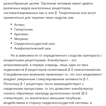
разнообразным целям. Организм человека имеет девять
различных видов аналогичных рецепторов,
систематизированных как α или β. Теоретически они могут
применяться для терапии таких недугов, как:
Астмы;
Гипертонии;
Аритмии;
Мигрени;
Сердечнососудистый шок;
Анафилактический шок.
Но в зависимости от определенного сходства препарата с
конкретными рецепторами. Кленбутерол – это
затрагивающий, в первую очередь, лишь один из трех
подмножеств β-рецепторов селективный β-2 симпатомиметик.
Специфическое внимание привлекает то, что этот медикамент
владеет умеренным стимулированием активности β-1.
Поскольку β-1 рецепторы тесно взаимодействуют с
сердечными процессами, то это дозволяет кленбутеролу
снизить обратимую преграду дыхательных путей (β-2
стимуляция), со значительно меньшим пагубным
воздействием в сторону сердечнососудистой системы, в