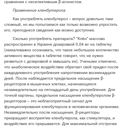
сравнении с неселективным β-агонистом.
Применение кленбутерола
Как употреблять кленбутерол – вопрос довольно таки
сложный, но мы попытаемся как только возможно упростить
его, преподнеся сведения как можно доступнее.
Сколько употреблять препарата? "Клён" массово
распространен в Украине дозировкой 0,04 мг на таблетку
(немаловажно осознавать, что такое небольшое колличество
активного вещества в таблетке говорит, что не нужно
резвиться с дозировкой и завышать ее). Учеными отмечено,
что анаболическое воздействие обретает свой придел после
каждодневного употребления напротяжении восемнадцати
дней. После наблюдается предельное насыщение β-
рецепторов в мышечных клетках, начинающееся
незамедлительно на пятнадцатый день употребления. Для
точной картины, предельное насыщение кленбутеролом β-
рецепторов – это неблагоприятный сигнал для
функционирования кленбутерола в человеческом организме.
Незамедлительно после насыщения, β-рецепторы
прекращают восприятие кленбутерола, как стимулятора, и
воздействие его прерывается. Для максимальной отстрочки