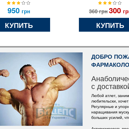
ECTION PURETRIG-
950
300
5000 ХГЧ
грн
360
грн
гр
КУПИТЬ
КУПИТЬ
ДОБРО ПОЖ
ФАРМАКОЛО
Анаболичес
с доставко
Любой атлет, зани
любительски, хочет
Регулярные и упорн
наращивания мускул
больших усилий, чт
Активизировать пр