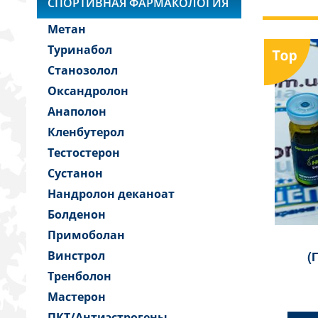
СПОРТИВНАЯ ФАРМАКОЛОГИЯ
Метан
Туринабол
Станозолол
Оксандролон
Анаполон
Кленбутерол
Тестостерон
Сустанон
Нандролон деканоат
Болденон
Примоболан
(
Винстрол
SO
Тренболон
Мастерон
ПКТ/Антиэстрогены