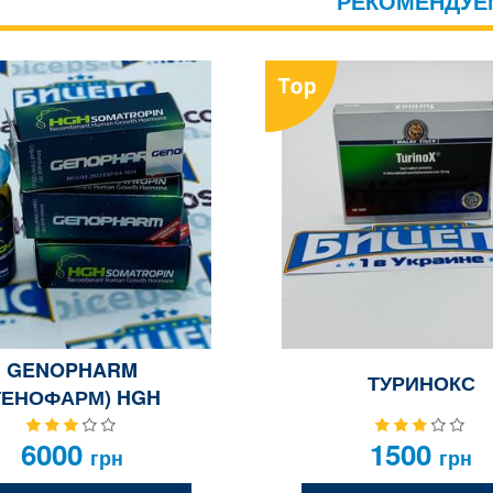
РЕКОМЕНДУЕ
GENOPHARM
ТУРИНОКС
ГЕНОФАРМ) HGH
MATROPIN 1 ФЛ Х
6000
1500
100ME
грн
грн