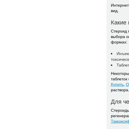
Интернет
вид.
Какие 
Стероид 
выбора о
формах:
Инъек
токсическ
Таблет
Некоторы
таблеток
Купить
,
О
раствора
Для че
Стероиды
регенера
Тамокси