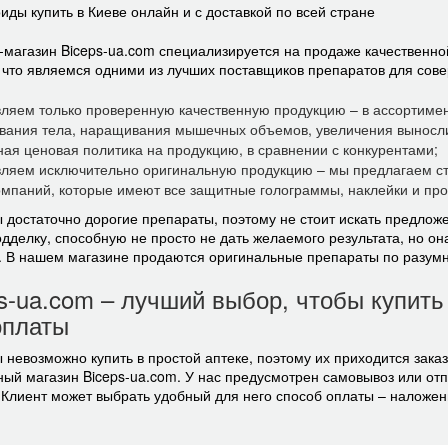
иды купить в Киеве онлайн и с доставкой по всей стране
-магазин Biceps-ua.com специализируется на продаже качественно
, что являемся одними из лучших поставщиков препаратов для со
вляем только проверенную качественную продукцию – в ассортиме
вания тела, наращивания мышечных объемов, увеличения выносли
ая ценовая политика на продукцию, в сравнении с конкурентами;
ляем исключительно оригинальную продукцию – мы предлагаем стер
омпаний, которые имеют все защитные голограммы, наклейки и про
 достаточно дорогие препараты, поэтому не стоит искать предлож
одделку, способную не просто не дать желаемого результата, но о
 В нашем магазине продаются оригинальные препараты по разумн
s-ua.com – лучший выбор, чтобы купить
оплаты
невозможно купить в простой аптеке, поэтому их приходится заказ
ный магазин Biceps-ua.com. У нас предусмотрен самовывоз или от
 Клиент может выбрать удобный для него способ оплаты – наложен