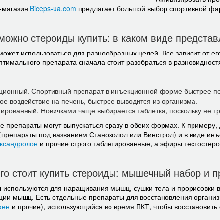
-магазин
Biceps-ua.com
предлагает большой выбор спортивной фа
можно стероиды купить: в каком виде предста
может использоваться для разнообразных целей. Все зависит от ег
птимального препарата сначала стоит разобраться в разновидностя
ционный. Спортивный препарат в инъекционной форме быстрее поп
ое воздействие на печень, быстрее выводится из организма.
ированный. Новичками чаще выбирается таблетка, поскольку не тр
е препараты могут выпускаться сразу в обеих формах. К примеру
 (препараты под названием Станозолол или Винстрол) и в виде инъ
ксандролон
и прочие строго таблетированные, а эфиры тестостер
.
го стоит купить стероиды: мышечный набор и п
 используются для наращивания мышц, сушки тела и прорисовки в
ции мышц. Есть отдельные препараты для восстановления организ
фен
и прочие), использующийся во время ПКТ, чтобы восстановить 