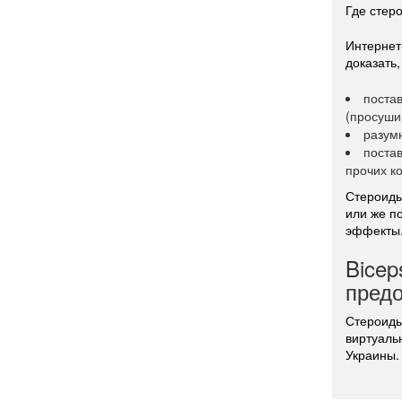
Где стеро
Интернет
доказать
поста
(просуши
разумн
постав
прочих к
Стероиды
или же п
эффекты.
Bicep
пред
Стероиды 
виртуаль
Украины.