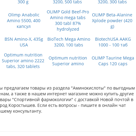
300 g
3200, 500 tabs
3200, 300 tabs
OLIMP Gold Beef-Pro
Olimp Anabolic
OLIMP Beta-Alanine
Amino mega tabs
Amino 5500, 400
Xplode powder (420
300 tabl 87%
капсул
g)
hydrolyzed
BSN Amino-X, 435g
BioTech Mega Amino
BiotechUSA AAKG
USA
3200, 100 tabs
1000 - 100 таб
Optimum nutrition
Optimum nutrition
OLIMP Taurine Mega
Superior amino 2222
Superior amino
Caps 120 caps
tabs, 320 tablets
ы предлагаем товары из раздела "Аминокислоты" по выгодным
енам, а также в нашем интернет магазине можно купить другие
овары "Спортивной фармокологии" с доставкой Новой почтой в
ород Коростышев. Если есть вопросы - пишите в онлайн чат
ашему консультанту.