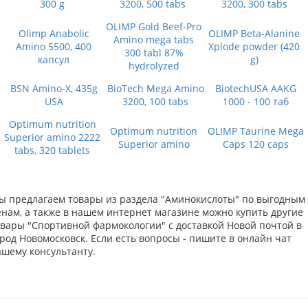
300 g
3200, 500 tabs
3200, 300 tabs
OLIMP Gold Beef-Pro
Olimp Anabolic
OLIMP Beta-Alanine
Amino mega tabs
Amino 5500, 400
Xplode powder (420
300 tabl 87%
капсул
g)
hydrolyzed
BSN Amino-X, 435g
BioTech Mega Amino
BiotechUSA AAKG
USA
3200, 100 tabs
1000 - 100 таб
Optimum nutrition
Optimum nutrition
OLIMP Taurine Mega
Superior amino 2222
Superior amino
Caps 120 caps
tabs, 320 tablets
ы предлагаем товары из раздела "Аминокислоты" по выгодным
енам, а также в нашем интернет магазине можно купить другие
овары "Спортивной фармокологии" с доставкой Новой почтой в
род Новомосковск. Если есть вопросы - пишите в онлайн чат
ашему консультанту.