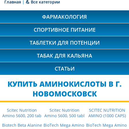
Главная
|
💪 Все категории
ФАРМАКОЛОГИЯ
СПОРТИВНОЕ ПИТАНИЕ
ТАБЛЕТКИ ДЛЯ ПОТЕНЦИИ
ТАБАК ДЛЯ КАЛЬЯНА
СТАТЬИ
КУПИТЬ АМИНОКИСЛОТЫ В Г.
НОВОМОСКОВСК
Scitec Nutrition
Scitec Nutrition
SCITEC NUTRITION
Amino 5600, 200 tab
Amino 5600, 500 tabl
AMINO (1000 CAPS)
Biotech Beta Alanine
BioTech Mega Amino
BioTech Mega Amino