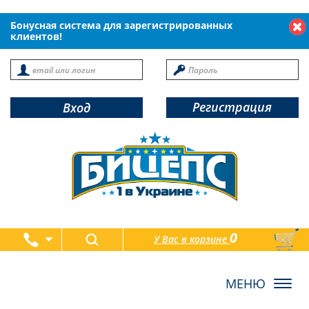
Бонусная система для зарегистрированных
клиентов!
Регистрация
Вход
0
У Вас в корзине
товаров
Toggl
navig