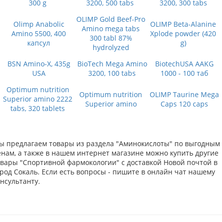
300 g
3200, 500 tabs
3200, 300 tabs
OLIMP Gold Beef-Pro
Olimp Anabolic
OLIMP Beta-Alanine
Amino mega tabs
Amino 5500, 400
Xplode powder (420
300 tabl 87%
капсул
g)
hydrolyzed
BSN Amino-X, 435g
BioTech Mega Amino
BiotechUSA AAKG
USA
3200, 100 tabs
1000 - 100 таб
Optimum nutrition
Optimum nutrition
OLIMP Taurine Mega
Superior amino 2222
Superior amino
Caps 120 caps
tabs, 320 tablets
ы предлагаем товары из раздела "Аминокислоты" по выгодным
енам, а также в нашем интернет магазине можно купить другие
овары "Спортивной фармокологии" с доставкой Новой почтой в
род Сокаль. Если есть вопросы - пишите в онлайн чат нашему
нсультанту.