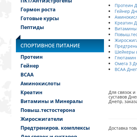
ПКТ/Антиэстрогены
Протеин 
Гормон роста
Гейнер Д
Аминокис
Готовые курсы
Креатин 
Пептиды
Витамины
Повыш.тес
Жиросжиг
СПОРТИВНОЕ ПИТАНИЕ
Предтрени
Шейкеры и
Протеин
Глютамин
Омега 3 Д
Гейнер
BCAA Дне
BCAA
Аминокислоты
Креатин
Для связок и
суставов Днеп
Витамины и Минералы
Днепр, заказ
Повыш.тестостерона
Жиросжигатели
Предтрениров. комплексы
Доставка тов
Для связок и суставов