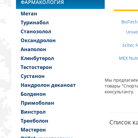
ФАРМАКОЛОГИЯ
Метан
BioTech
Туринабол
Станозолол
Unive
Оксандролон
Scitec 
Анаполон
Кленбутерол
MEX Nutr
Тестостерон
Сустанон
Мы предлагаем 
Нандролон деканоат
товары "Спорти
консультанту.
Болденон
Примоболан
Винстрол
Тренболон
Список ка
Мастерон