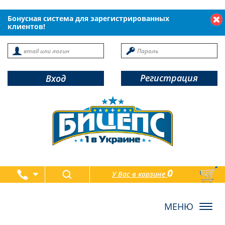
Бонусная система для зарегистрированных
клиентов!
Регистрация
Вход
0
У Вас в корзине
товаров
Toggl
navig