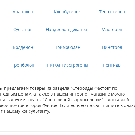
Анаполон
Кленбутерол
Тестостерон
Сустанон
Нандролон деканоат
Мастерон
Болденон
Примоболан
Винстрол
Тренболон
ПКТ/Антиэстрогены
Пептиды
ы предлагаем товары из раздела "Стероиды Фастов" по
ыгодным ценам, а также в нашем интернет магазине можно
упить другие товары "Спортивной фармокологии" с доставкой
вой почтой в город Фастов. Если есть вопросы - пишите в онла
ат нашему консультанту.