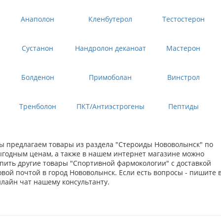
Анаполон
Кленбутерол
Тестостерон
Сустанон
Нандролон деканоат
Мастерон
Болденон
Примоболан
Винстрол
Тренболон
ПКТ/Антиэстрогены
Пептиды
ы предлагаем товары из раздела "Стероиды Нововолынск" по
ыгодным ценам, а также в нашем интернет магазине можно
упить другие товары "Спортивной фармокологии" с доставкой
вой почтой в город Нововолынск. Если есть вопросы - пишите 
нлайн чат нашему консультанту.