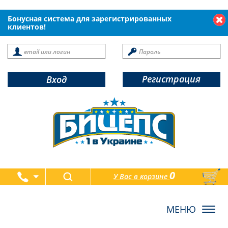
Бонусная система для зарегистрированных
клиентов!
Регистрация
Вход
0
У Вас в корзине
товаров
Toggl
navig