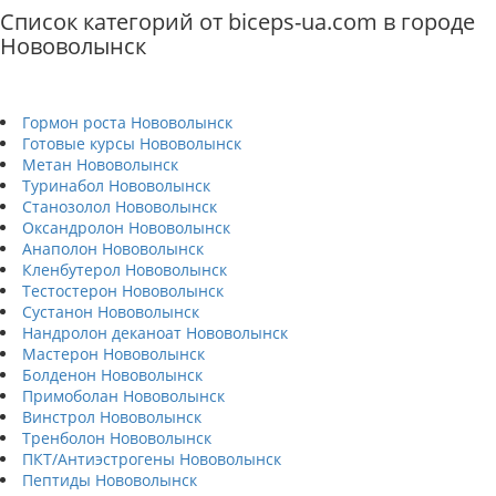
Список категорий от biceps-ua.com в городе
Нововолынск
Гормон роста Нововолынск
Готовые курсы Нововолынск
Метан Нововолынск
Туринабол Нововолынск
Станозолол Нововолынск
Оксандролон Нововолынск
Анаполон Нововолынск
Кленбутерол Нововолынск
Тестостерон Нововолынск
Сустанон Нововолынск
Нандролон деканоат Нововолынск
Мастерон Нововолынск
Болденон Нововолынск
Примоболан Нововолынск
Винстрол Нововолынск
Тренболон Нововолынск
ПКТ/Антиэстрогены Нововолынск
Пептиды Нововолынск