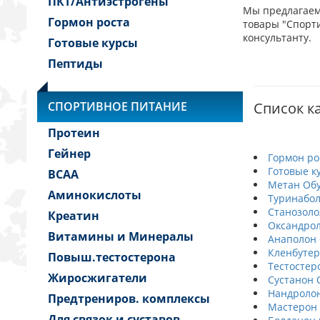
ПКТ/Антиэстрогены
Мы предлагаем 
Гормон роста
товары "Спорти
консультанту.
Готовые курсы
Пептиды
СПОРТИВНОЕ ПИТАНИЕ
Список ка
Протеин
Гейнер
Гормон ро
Готовые к
BCAA
Метан Обу
Аминокислоты
Туринабол
Станозоло
Креатин
Оксандрол
Витамины и Минералы
Анаполон 
Кленбутер
Повыш.тестостерона
Тестостер
Жиросжигатели
Сустанон 
Нандролон
Предтрениров. комплексы
Мастерон 
Для связок и суставов