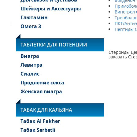
Болденон 
Примобол
Шейкеры и Аксессуары
Винстрол 
Глютамин
Тренболон
ПКТ/Антиэ
Омега 3
Пептиды 
ТАБЛЕТКИ ДЛЯ ПОТЕНЦИИ
Стероиды цен
Виагра
заказать Сте
Левитра
Сиалис
Продление секса
Женская виагра
ТАБАК ДЛЯ КАЛЬЯНА
Табак Al Fakher
Табак Serbetli