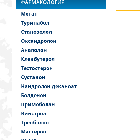
ФАРМАКОЛОГИЯ
Метан
Туринабол
Станозолол
Оксандролон
Анаполон
Кленбутерол
Тестостерон
Сустанон
Нандролон деканоат
Болденон
Примоболан
Винстрол
Тренболон
Мастерон