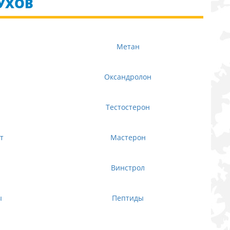
УХОВ
Метан
Оксандролон
Тестостерон
т
Мастерон
Винстрол
ы
Пептиды