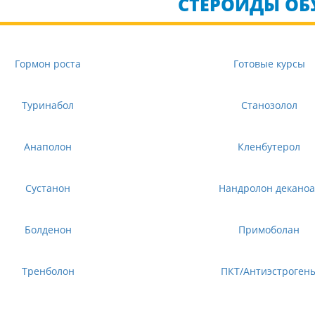
СТЕРОИДЫ ОБ
Гормон роста
Готовые курсы
Туринабол
Станозолол
Анаполон
Кленбутерол
Сустанон
Нандролон деканоа
Болденон
Примоболан
Тренболон
ПКТ/Антиэстроген