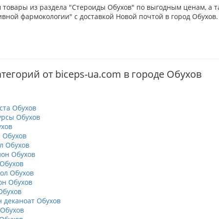
товары из раздела "Стероиды Обухов" по выгодным ценам, а т
вной фармокологии" с доставкой Новой почтой в город Обухов.
тегорий от biceps-ua.com в городе Обухов
ста Обухов
урсы Обухов
хов
 Обухов
л Обухов
он Обухов
Обухов
ол Обухов
он Обухов
Обухов
 деканоат Обухов
Обухов