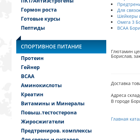
ПКТ/Антиэстрогены
Предтрени
Гормон роста
Для связо
Шейкеры и
Готовые курсы
Омега 3 Б
Пептиды
BCAA Бори
СПОРТИВНОЕ ПИТАНИЕ
Глютамин цен
Борислав, за
Протеин
Гейнер
BCAA
Доставка тов
Аминокислоты
Креатин
Адреса склад
В городе Бор
Витамины и Минералы
Повыш.тестостерона
Главная ката
Жиросжигатели
Предтрениров. комплексы
Для связок и суставов