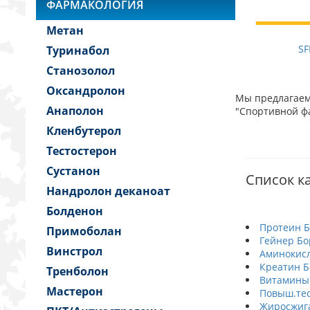
ФАРМАКОЛОГИЯ
Метан
SF
Туринабол
Станозолол
Оксандролон
Мы предлагаем 
Анаполон
"Спортивной фа
Кленбутерол
Тестостерон
Сустанон
Список ка
Нандролон деканоат
Болденон
Протеин Б
Примоболан
Гейнер Бо
Винстрол
Аминокис
Креатин Б
Тренболон
Витамины
Мастерон
Повыш.тес
Жиросжиг