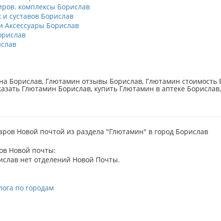
ров. комплексы Борислав
к и суставов Борислав
 Аксессуары Борислав
орислав
слав
а Борислав, Глютамин отзывы Борислав, Глютамин стоимость Б
казать Глютамин Борислав, купить Глютамин в аптеке Борислав,
аров Новой почтой из раздела "Глютамин" в город Борислав
ов Новой почты:
ислав нет отделений Новой Почты.
лога по городам