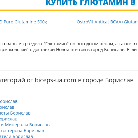
КУПИТЬ ГЛЮТАМИН В 
D Pure Glutamine 500g
OstroVit Anticat BCAA+Gluta
товары из раздела "Глютамин" по выгодным ценам, а также в 
рмокологии" с доставкой Новой почтой в город Борислав. Если 
тегорий от biceps-ua.com в городе Борислав
орислав
рислав
лоты Борислав
орислав
 и Минералы Борислав
тостерона Борислав
атели Борислав