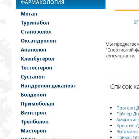
ФАРМАКОЛОГИЯ
Метан
SF
Туринабол
Станозолол
Оксандролон
Мы предлагаем 
Анаполон
"Спортивной фа
консультанту.
Кленбутерол
Тестостерон
Сустанон
Нандролон деканоат
Список к
Болденон
Примоболан
Протеин 
Винстрол
Гейнер Д
Аминокис
Тренболон
Креатин 
Мастерон
Витамины
Повыш.тес