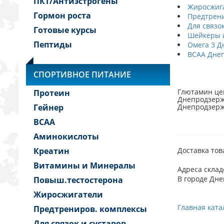
ПКТ/Антиэстрогены
Жиросжиг
Гормон роста
Предтрени
Для связо
Готовые курсы
Шейкеры и
Пептиды
Омега 3 Д
BCAA Дне
СПОРТИВНОЕ ПИТАНИЕ
Глютамин це
Протеин
Днепродзержи
Гейнер
Днепродзерж
BCAA
Аминокислоты
Креатин
Доставка тов
Витамины и Минералы
Адреса склад
В городе Дне
Повыш.тестостерона
Жиросжигатели
Главная ката
Предтрениров. комплексы
Для связок и суставов