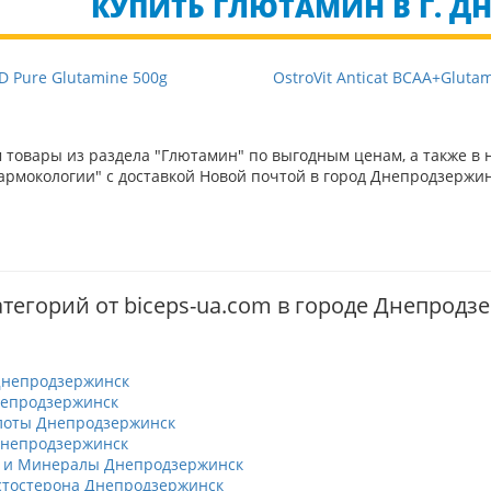
КУПИТЬ ГЛЮТАМИН В Г. 
D Pure Glutamine 500g
OstroVit Anticat BCAA+Gluta
товары из раздела "Глютамин" по выгодным ценам, а также в 
рмокологии" с доставкой Новой почтой в город Днепродзержин
атегорий от biceps-ua.com в городе Днепродз
Днепродзержинск
непродзержинск
лоты Днепродзержинск
Днепродзержинск
 и Минералы Днепродзержинск
тостерона Днепродзержинск