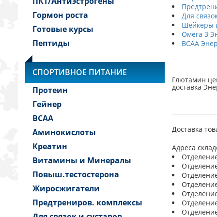
ПКТ/Антиэстрогены
Предтрени
Гормон роста
Для связо
Шейкеры и
Готовые курсы
Омега 3 Э
Пептиды
BCAA Энер
СПОРТИВНОЕ ПИТАНИЕ
Глютамин цен
доставка Эне
Протеин
Гейнер
BCAA
Доставка тов
Аминокислоты
Креатин
Адреса склад
Отделение 
Витамины и Минералы
Отделение 
Повыш.тестостерона
Отделение 
Отделение 
Жиросжигатели
Отделение 
Предтрениров. комплексы
Отделение 
Отделение 
Для связок и суставов