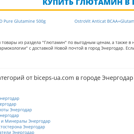
КУПИТЬ ГЛЮТАМИН В Г
D Pure Glutamine 500g
OstroVit Anticat BCAA+Gluta
товары из раздела "Глютамин" по выгодным ценам, а также в 
рмокологии" с доставкой Новой почтой в город Энергодар. Есл
тегорий от biceps-ua.com в городе Энергодар
нергодар
ергодар
лоты Энергодар
нергодар
 и Минералы Энергодар
тостерона Энергодар
атели Энергодар