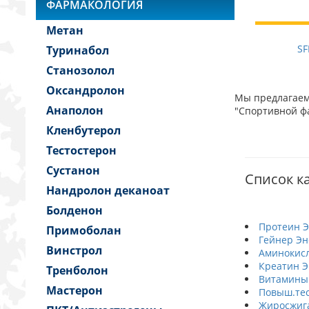
ФАРМАКОЛОГИЯ
Метан
SF
Туринабол
Станозолол
Оксандролон
Мы предлагаем 
Анаполон
"Спортивной фа
Кленбутерол
Тестостерон
Сустанон
Список ка
Нандролон деканоат
Болденон
Протеин Э
Примоболан
Гейнер Эн
Винстрол
Аминокис
Креатин Э
Тренболон
Витамины
Мастерон
Повыш.тес
Жиросжиг