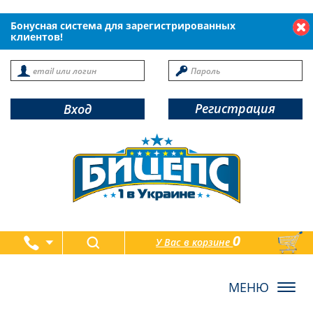
Бонусная система для зарегистрированных
клиентов!
Регистрация
Вход
0
У Вас в корзине
товаров
Toggl
navig