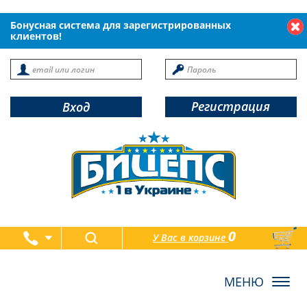
Бонусная система для зарегистрированных
клиентов!
Регистрация
Вход
0
У Вас в корзине
товаров
Toggl
navig