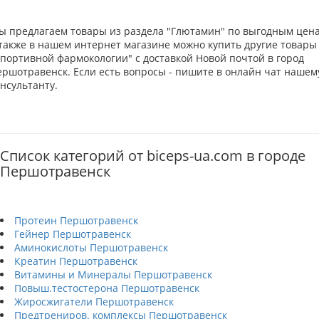
ы предлагаем товары из раздела "Глютамин" по выгодным цена
 также в нашем интернет магазине можно купить другие товары
Спортивной фармокологии" с доставкой Новой почтой в город
ершотравенск. Если есть вопросы - пишите в онлайн чат нашем
нсультанту.
Список категорий от biceps-ua.com в городе
Першотравенск
Протеин Першотравенск
Гейнер Першотравенск
Аминокислоты Першотравенск
Креатин Першотравенск
Витамины и Минералы Першотравенск
Повыш.тестостерона Першотравенск
Жиросжигатели Першотравенск
Предтрениров. комплексы Першотравенск