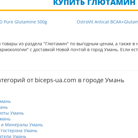
КУПИТЬ ГЛЮТАМИН В
D Pure Glutamine 500g
OstroVit Anticat BCAA+Gluta
товары из раздела "Глютамин" по выгодным ценам, а также в 
рмокологии" с доставкой Новой почтой в город Умань. Если ес
тегорий от biceps-ua.com в городе Умань
Умань
ань
лоты Умань
Умань
 и Минералы Умань
тостерона Умань
атели Умань