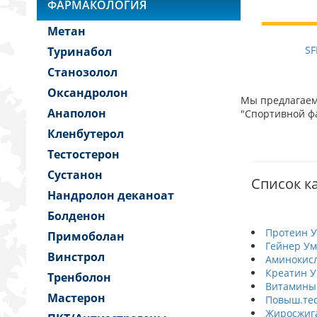
ФАРМАКОЛОГИЯ
Метан
SF
Туринабол
Станозолол
Оксандролон
Мы предлагаем 
Анаполон
"Спортивной фа
Кленбутерол
Тестостерон
Сустанон
Список ка
Нандролон деканоат
Болденон
Протеин 
Примоболан
Гейнер Ум
Винстрол
Аминокис
Креатин 
Тренболон
Витамины
Мастерон
Повыш.тес
Жиросжиг