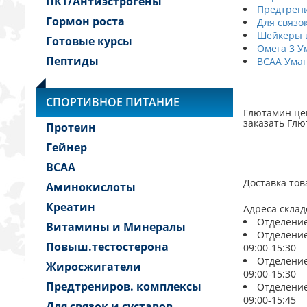
ПКТ/Антиэстрогены
Предтрени
Гормон роста
Для связо
Шейкеры и
Готовые курсы
Омега 3 У
Пептиды
BCAA Ума
СПОРТИВНОЕ ПИТАНИЕ
Глютамин цен
заказать Глю
Протеин
Гейнер
BCAA
Доставка тов
Аминокислоты
Креатин
Адреса склад
Отделение 
Витамины и Минералы
Отделение 
Повыш.тестостерона
09:00-15:30
Отделение 
Жиросжигатели
09:00-15:30
Предтрениров. комплексы
Отделение 
09:00-15:45
Для связок и суставов