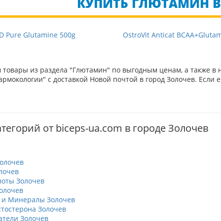
КУПИТЬ ГЛЮТАМИН В 
D Pure Glutamine 500g
OstroVit Anticat BCAA+Gluta
товары из раздела "Глютамин" по выгодным ценам, а также в 
рмокологии" с доставкой Новой почтой в город Золочев. Если е
тегорий от biceps-ua.com в городе Золочев
олочев
лочев
оты Золочев
олочев
 и Минералы Золочев
тостерона Золочев
тели Золочев