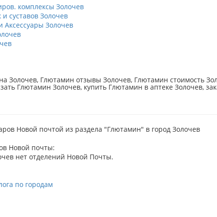
ров. комплексы Золочев
 и суставов Золочев
 Аксессуары Золочев
олочев
чев
а Золочев, Глютамин отзывы Золочев, Глютамин стоимость Зол
азать Глютамин Золочев, купить Глютамин в аптеке Золочев, за
аров Новой почтой из раздела "Глютамин" в город Золочев
ов Новой почты:
очев нет отделений Новой Почты.
лога по городам