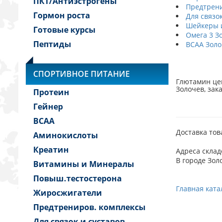
ПКТ/Антиэстрогены
Предтрени
Гормон роста
Для связок
Шейкеры и
Готовые курсы
Омега 3 З
Пептиды
BCAA Золо
СПОРТИВНОЕ ПИТАНИЕ
Глютамин цен
Золочев, зак
Протеин
Гейнер
BCAA
Доставка тов
Аминокислоты
Креатин
Адреса склад
В городе Зол
Витамины и Минералы
Повыш.тестостерона
Главная ката
Жиросжигатели
Предтрениров. комплексы
Для связок и суставов