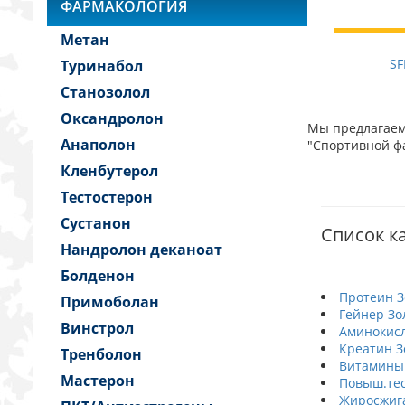
ФАРМАКОЛОГИЯ
Метан
SF
Туринабол
Станозолол
Оксандролон
Мы предлагаем 
Анаполон
"Спортивной фа
Кленбутерол
Тестостерон
Сустанон
Список ка
Нандролон деканоат
Болденон
Протеин З
Примоболан
Гейнер Зо
Винстрол
Аминокисл
Креатин З
Тренболон
Витамины
Мастерон
Повыш.тес
Жиросжига