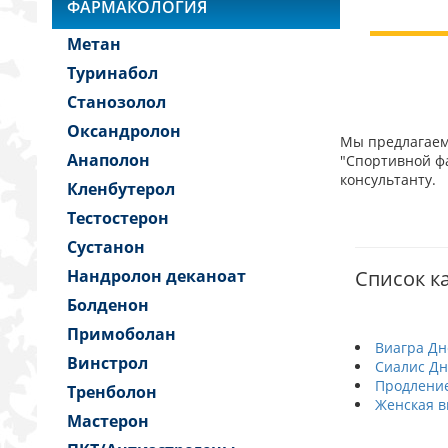
ФАРМАКОЛОГИЯ
Метан
Туринабол
Станозолол
Оксандролон
Мы предлагаем 
Анаполон
"Спортивной фа
консультанту.
Кленбутерол
Тестостерон
Сустанон
Нандролон деканоат
Список к
Болденон
Примоболан
Виагра Дн
Винстрол
Сиалис Д
Продление
Тренболон
Женская в
Мастерон