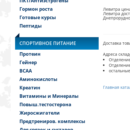
ПКТ/Антиэстрогены
Гормон роста
Левитра цен
Левитра дост
Готовые курсы
Днепрорудно
Пептиды
СПОРТИВНОЕ ПИТАНИЕ
Доставка тов
Протеин
Адреса склад
Отделение 
Гейнер
Отделение 
BCAA
остальные
Аминокислоты
Креатин
Главная ката
Витамины и Минералы
Повыш.тестостерона
Жиросжигатели
Предтрениров. комплексы
Для связок и суставов