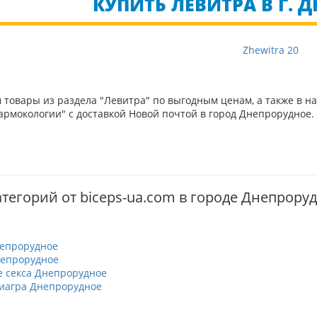
КУПИТЬ ЛЕВИТРА В Г. 
Zhewitra 20
товары из раздела "Левитра" по выгодным ценам, а также в н
рмокологии" с доставкой Новой почтой в город Днепрорудное. 
атегорий от biceps-ua.com в городе Днепрору
епрорудное
непрорудное
 секса Днепрорудное
иагра Днепрорудное