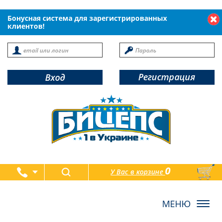
Бонусная система для зарегистрированных
клиентов!
Регистрация
Вход
0
У Вас в корзине
товаров
Toggl
navig