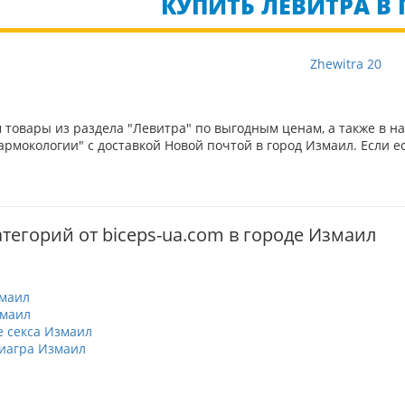
КУПИТЬ ЛЕВИТРА В 
Zhewitra 20
товары из раздела "Левитра" по выгодным ценам, а также в н
рмокологии" с доставкой Новой почтой в город Измаил. Если е
тегорий от biceps-ua.com в городе Измаил
маил
змаил
 секса Измаил
иагра Измаил