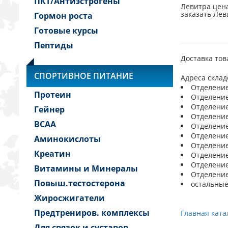
ПКТ/Антиэстрогены
Левитра цена
заказать Лев
Гормон роста
Готовые курсы
Пептиды
Доставка тов
СПОРТИВНОЕ ПИТАНИЕ
Адреса склад
Отделение 
Протеин
Отделение 
Отделение 
Гейнер
Отделение 
BCAA
Отделение 
Отделение 
Аминокислоты
Отделение 
Креатин
Отделение 
Отделение 
Витамины и Минералы
Отделение 
Повыш.тестостерона
остальные
Жиросжигатели
Предтрениров. комплексы
Главная ката
Для связок и суставов