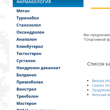
ФАРМАКОЛОГИЯ
Метан
Туринабол
Станозолол
Оксандролон
Мы предлагаем 
Анаполон
"Спортивной фа
Кленбутерол
Тестостерон
Сустанон
Список ка
Нандролон деканоат
Болденон
Виагра Из
Примоболан
Сиалис И
Винстрол
Продление
Женская в
Тренболон
Мастерон