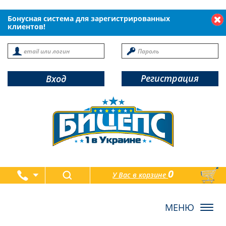
Бонусная система для зарегистрированных
клиентов!
Регистрация
Вход
0
У Вас в корзине
товаров
Toggl
navig