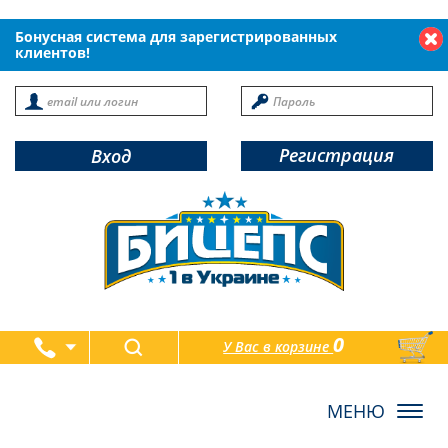
Бонусная система для зарегистрированных
клиентов!
Регистрация
Вход
0
У Вас в корзине
товаров
Toggl
navig