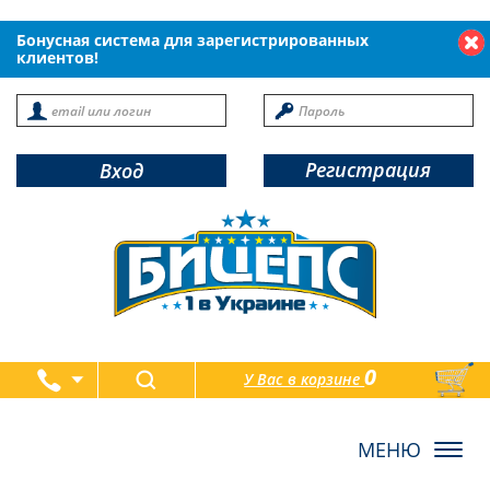
Бонусная система для зарегистрированных
клиентов!
Регистрация
Вход
0
У Вас в корзине
товаров
Toggl
navig