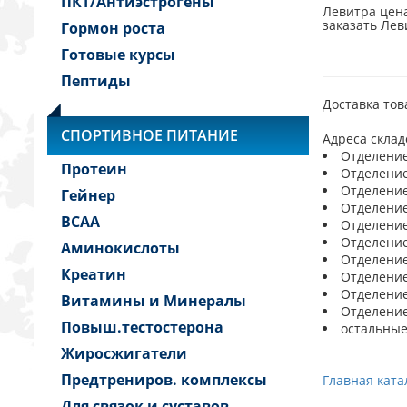
ПКТ/Антиэстрогены
Левитра цена
заказать Лев
Гормон роста
Готовые курсы
Пептиды
Доставка тов
СПОРТИВНОЕ ПИТАНИЕ
Адреса склад
Отделение 
Протеин
Отделение 
Отделение 
Гейнер
Отделение 
BCAA
Отделение 
Отделение 
Аминокислоты
Отделение 
Креатин
Отделение 
Отделение 
Витамины и Минералы
Отделение 
Повыш.тестостерона
остальные
Жиросжигатели
Предтрениров. комплексы
Главная ката
Для связок и суставов