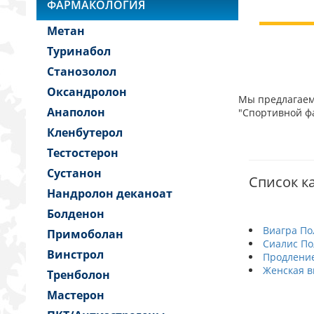
ФАРМАКОЛОГИЯ
Метан
Туринабол
Станозолол
Оксандролон
Мы предлагаем 
Анаполон
"Спортивной фа
Кленбутерол
Тестостерон
Сустанон
Список ка
Нандролон деканоат
Болденон
Виагра По
Примоболан
Сиалис По
Винстрол
Продление
Женская в
Тренболон
Мастерон