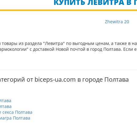
КУПИТЬ ЛЕВИТРА В 
Zhewitra 20
товары из раздела "Левитра" по выгодным ценам, а также в н
рмокологии" с доставкой Новой почтой в город Полтава. Если е
тегорий от biceps-ua.com в городе Полтава
лтава
лтава
 секса Полтава
иагра Полтава