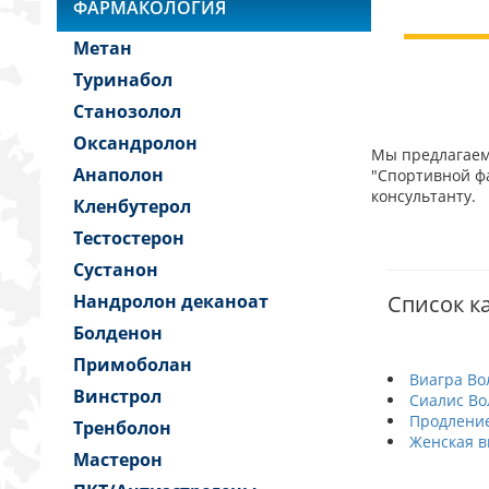
ФАРМАКОЛОГИЯ
Метан
Туринабол
Станозолол
Оксандролон
Мы предлагаем 
Анаполон
"Спортивной фа
консультанту.
Кленбутерол
Тестостерон
Сустанон
Нандролон деканоат
Список ка
Болденон
Примоболан
Виагра Во
Винстрол
Сиалис Во
Продление
Тренболон
Женская в
Мастерон