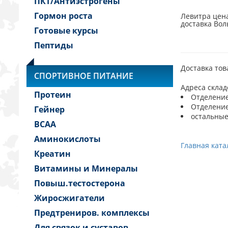
ПКТ/Антиэстрогены
Гормон роста
Левитра цена
доставка Вол
Готовые курсы
Пептиды
Доставка тов
СПОРТИВНОЕ ПИТАНИЕ
Адреса склад
Протеин
Отделение 
Отделение 
Гейнер
остальные
BCAA
Аминокислоты
Главная ката
Креатин
Витамины и Минералы
Повыш.тестостерона
Жиросжигатели
Предтрениров. комплексы
Для связок и суставов