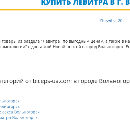
КУПИТЬ ЛЕВИТРА В Г.
Zhewitra 20
товары из раздела "Левитра" по выгодным ценам, а также в н
рмокологии" с доставкой Новой почтой в город Вольногорск. Е
тегорий от biceps-ua.com в городе Вольногор
льногорск
льногорск
 секса Вольногорск
иагра Вольногорск