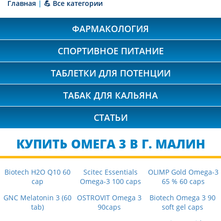
Главная
|
💪 Все категории
ФАРМАКОЛОГИЯ
СПОРТИВНОЕ ПИТАНИЕ
ТАБЛЕТКИ ДЛЯ ПОТЕНЦИИ
ТАБАК ДЛЯ КАЛЬЯНА
СТАТЬИ
КУПИТЬ ОМЕГА 3 В Г. МАЛИН
Biotech H2O Q10 60
Scitec Essentials
OLIMP Gold Omega-3
cap
Omega-3 100 caps
65 % 60 caps
GNC Melatonin 3 (60
OSTROVIT Omega 3
Biotech Omega 3 90
tab)
90caps
soft gel caps