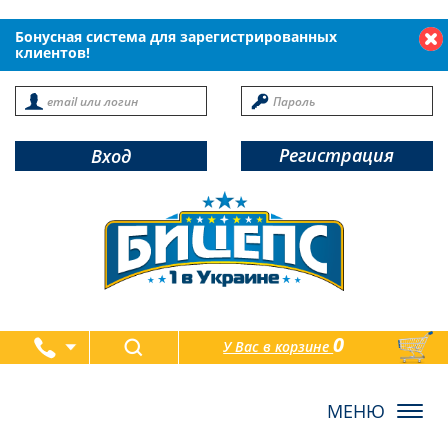
Бонусная система для зарегистрированных
клиентов!
Регистрация
Вход
0
У Вас в корзине
товаров
Toggl
navig