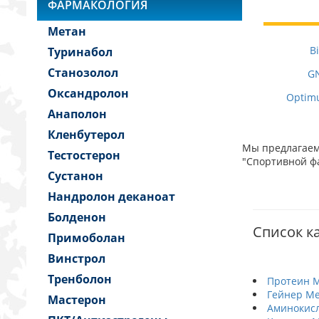
ФАРМАКОЛОГИЯ
Метан
B
Туринабол
Станозолол
GN
Оксандролон
Optimu
Анаполон
Кленбутерол
Мы предлагаем 
Тестостерон
"Спортивной фа
Сустанон
Нандролон деканоат
Болденон
Список к
Примоболан
Винстрол
Тренболон
Протеин 
Гейнер М
Мастерон
Аминокис