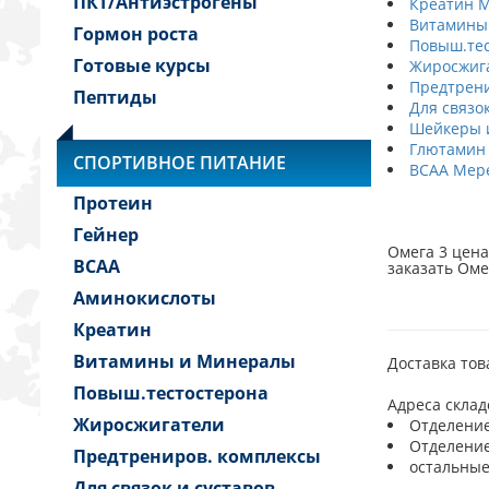
ПКТ/Антиэстрогены
Креатин 
Витамины
Гормон роста
Повыш.те
Готовые курсы
Жиросжиг
Предтрени
Пептиды
Для связо
Шейкеры 
Глютамин
СПОРТИВНОЕ ПИТАНИЕ
BCAA Мер
Протеин
Гейнер
Омега 3 цена
BCAA
заказать Оме
Аминокислоты
Креатин
Витамины и Минералы
Доставка тов
Повыш.тестостерона
Адреса склад
Жиросжигатели
Отделение:
Отделение:
Предтрениров. комплексы
остальные
Для связок и суставов