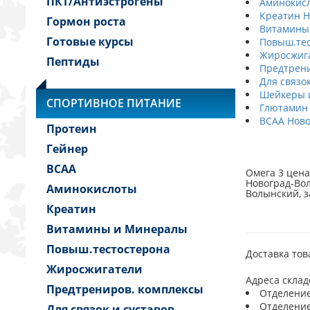
ПКТ/Антиэстрогены
Аминокисл
Креатин Н
Гормон роста
Витамины
Готовые курсы
Повыш.тес
Жиросжига
Пептиды
Предтрени
Для связо
Шейкеры и
СПОРТИВНОЕ ПИТАНИЕ
Глютамин
BCAA Ново
Протеин
Гейнер
BCAA
Омега 3 цена
Новоград-Вол
Аминокислоты
Волынский, з
Креатин
Витамины и Минералы
Повыш.тестостерона
Доставка тов
Жиросжигатели
Адреса склад
Предтрениров. комплексы
Отделение:
Отделение 
Для связок и суставов