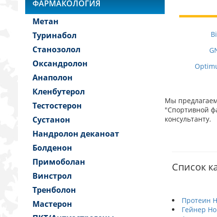
ФАРМАКОЛОГИЯ
Метан
B
Туринабол
Станозолол
GN
Оксандролон
Optimu
Анаполон
Кленбутерол
Мы предлагаем 
Тестостерон
"Спортивной фа
Сустанон
консультанту.
Нандролон деканоат
Болденон
Примоболан
Список к
Винстрол
Тренболон
Протеин Н
Мастерон
Гейнер Но