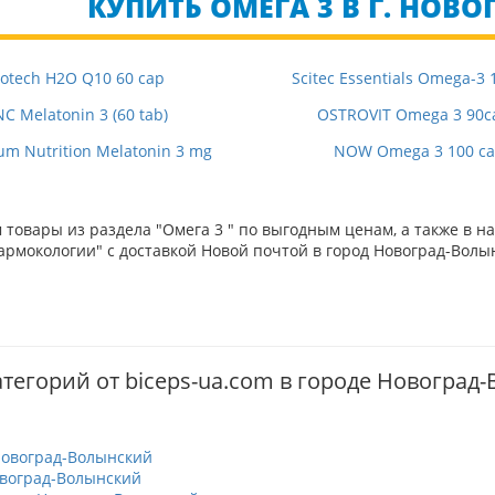
КУПИТЬ ОМЕГА 3 В Г. НОВ
iotech H2O Q10 60 cap
Scitec Essentials Omega-3 
C Melatonin 3 (60 tab)
OSTROVIT Omega 3 90c
m Nutrition Melatonin 3 mg
NOW Omega 3 100 ca
товары из раздела "Омега 3 " по выгодным ценам, а также в 
рмокологии" с доставкой Новой почтой в город Новоград-Волын
атегорий от biceps-ua.com в городе Новоград
овоград-Волынский
воград-Волынский