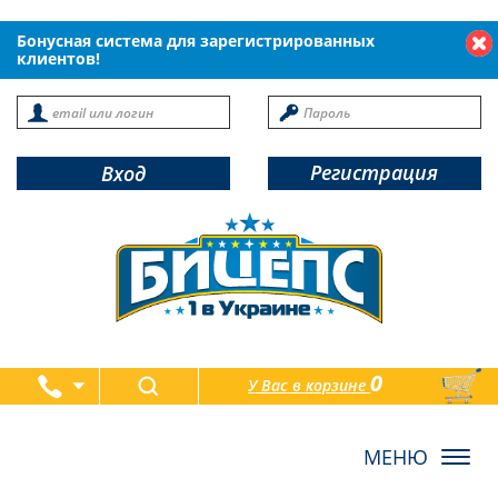
Бонусная система для зарегистрированных
клиентов!
Регистрация
Вход
0
У Вас в корзине
товаров
Toggl
navig