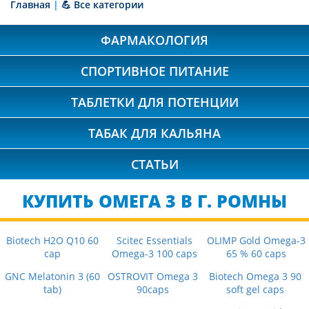
Главная
|
💪 Все категории
ФАРМАКОЛОГИЯ
СПОРТИВНОЕ ПИТАНИЕ
ТАБЛЕТКИ ДЛЯ ПОТЕНЦИИ
ТАБАК ДЛЯ КАЛЬЯНА
СТАТЬИ
КУПИТЬ ОМЕГА 3 В Г. РОМНЫ
Biotech H2O Q10 60
Scitec Essentials
OLIMP Gold Omega-3
cap
Omega-3 100 caps
65 % 60 caps
GNC Melatonin 3 (60
OSTROVIT Omega 3
Biotech Omega 3 90
tab)
90caps
soft gel caps