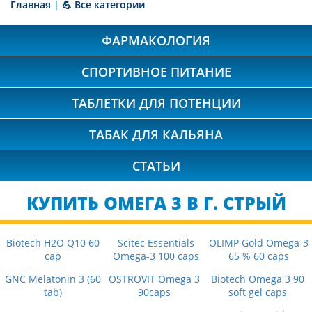
Главная
|
💪 Все категории
ФАРМАКОЛОГИЯ
СПОРТИВНОЕ ПИТАНИЕ
ТАБЛЕТКИ ДЛЯ ПОТЕНЦИИ
ТАБАК ДЛЯ КАЛЬЯНА
СТАТЬИ
КУПИТЬ ОМЕГА 3 В Г. СТРЫЙ
Biotech H2O Q10 60
Scitec Essentials
OLIMP Gold Omega-3
cap
Omega-3 100 caps
65 % 60 caps
GNC Melatonin 3 (60
OSTROVIT Omega 3
Biotech Omega 3 90
tab)
90caps
soft gel caps