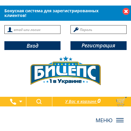
Бонусная система для зарегистрированных
клиентов!
Регистрация
Вход
0
У Вас в корзине
товаров
Toggl
navig