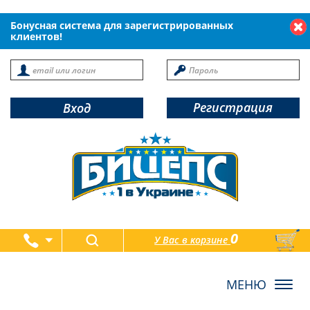
Бонусная система для зарегистрированных
клиентов!
Регистрация
Вход
0
У Вас в корзине
товаров
Toggl
navig