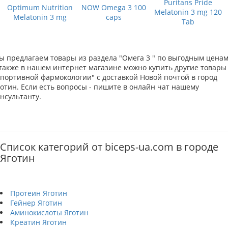
Puritans Pride
Optimum Nutrition
NOW Omega 3 100
Melatonin 3 mg 120
Melatonin 3 mg
caps
Tab
ы предлагаем товары из раздела "Омега 3 " по выгодным ценам
 также в нашем интернет магазине можно купить другие товары
Спортивной фармокологии" с доставкой Новой почтой в город
готин. Если есть вопросы - пишите в онлайн чат нашему
нсультанту.
Список категорий от biceps-ua.com в городе
Яготин
Протеин Яготин
Гейнер Яготин
Аминокислоты Яготин
Креатин Яготин