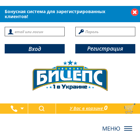
Бонусная система для зарегистрированных
клиентов!
Регистрация
Вход
0
У Вас в корзине
товаров
Toggl
navig