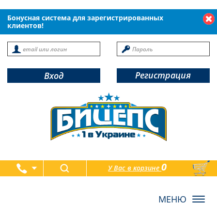
Бонусная система для зарегистрированных
клиентов!
Регистрация
Вход
0
У Вас в корзине
товаров
Toggl
navig