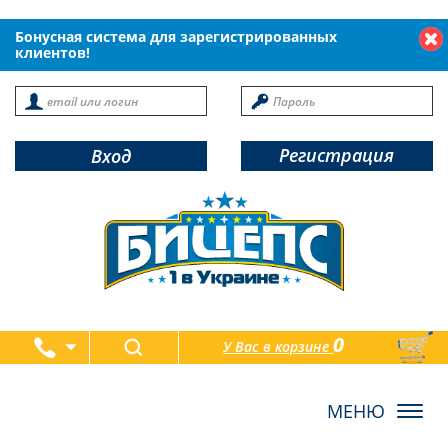
Бонусная система для зарегистрированных
клиентов!
Регистрация
Вход
0
У Вас в корзине
товаров
Toggl
navig