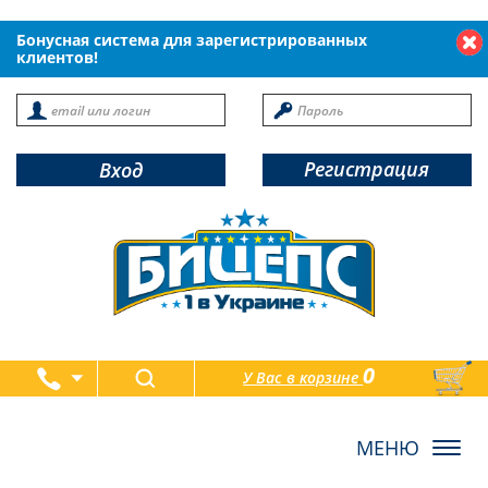
Бонусная система для зарегистрированных
клиентов!
Регистрация
Вход
0
У Вас в корзине
товаров
Toggl
navig