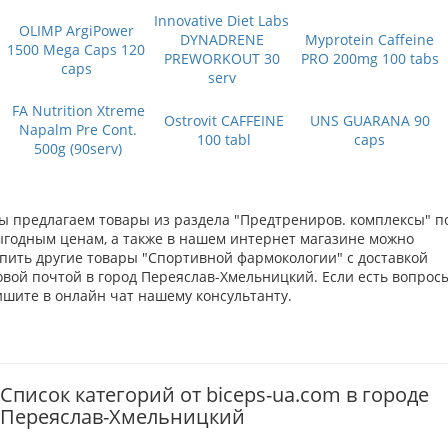
Innovative Diet Labs
OLIMP ArgiPower
DYNADRENE
Myprotein Caffeine
1500 Mega Caps 120
PREWORKOUT 30
PRO 200mg 100 tabs
caps
serv
FA Nutrition Xtreme
Ostrovit CAFFEINE
UNS GUARANA 90
Napalm Pre Cont.
100 tabl
caps
500g (90serv)
ы предлагаем товары из раздела "Предтрениров. комплексы" п
ыгодным ценам, а также в нашем интернет магазине можно
упить другие товары "Спортивной фармокологии" с доставкой
овой почтой в город Переяслав-Хмельницкий. Если есть вопросы
ишите в онлайн чат нашему консультанту.
Список категорий от biceps-ua.com в городе
Переяслав-Хмельницкий