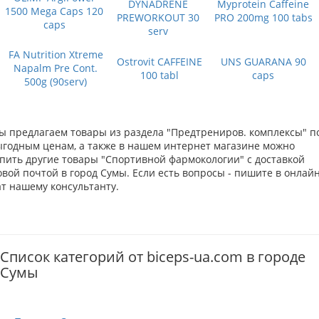
DYNADRENE
Myprotein Caffeine
1500 Mega Caps 120
PREWORKOUT 30
PRO 200mg 100 tabs
caps
serv
FA Nutrition Xtreme
Ostrovit CAFFEINE
UNS GUARANA 90
Napalm Pre Cont.
100 tabl
caps
500g (90serv)
ы предлагаем товары из раздела "Предтрениров. комплексы" п
ыгодным ценам, а также в нашем интернет магазине можно
упить другие товары "Спортивной фармокологии" с доставкой
вой почтой в город Сумы. Если есть вопросы - пишите в онлай
ат нашему консультанту.
Список категорий от biceps-ua.com в городе
Сумы