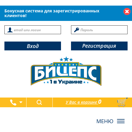
Бонусная система для зарегистрированных
клиентов!
Регистрация
Вход
0
У Вас в корзине
товаров
Toggl
navig