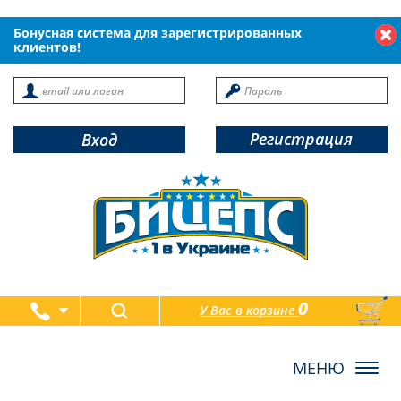
Бонусная система для зарегистрированных
клиентов!
Регистрация
Вход
0
У Вас в корзине
товаров
Toggl
navig