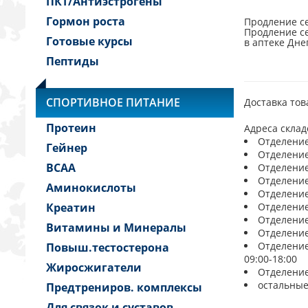
ПКТ/Антиэстрогены
Гормон роста
Продление се
Продление се
Готовые курсы
в аптеке Дне
Пептиды
СПОРТИВНОЕ ПИТАНИЕ
Доставка тов
Протеин
Адреса склад
Отделение 
Гейнер
Отделение 
BCAA
Отделение 
Отделение 
Аминокислоты
Отделение 
Креатин
Отделение 
Отделение 
Витамины и Минералы
Отделение 
Отделение 
Повыш.тестостерона
09:00-18:00
Жиросжигатели
Отделение 
остальные
Предтрениров. комплексы
Для связок и суставов