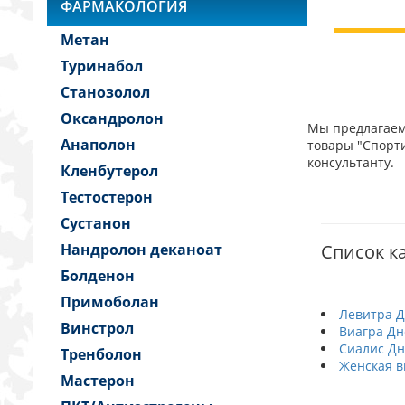
ФАРМАКОЛОГИЯ
Метан
Туринабол
Станозолол
Оксандролон
Мы предлагаем 
Анаполон
товары "Спорти
консультанту.
Кленбутерол
Тестостерон
Сустанон
Нандролон деканоат
Список ка
Болденон
Примоболан
Левитра 
Винстрол
Виагра Дн
Сиалис Д
Тренболон
Женская в
Мастерон