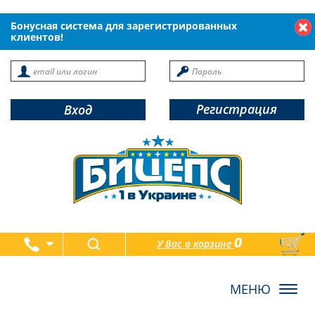
Бонусная система для зарегистрированных
клиентов!
Регистрация
Вход
0
У Вас в корзине
товаров
Toggl
navig