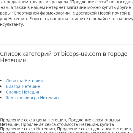
ы предлагаем товары из раздела "Продление секса" по выгодн
енам, а также в нашем интернет магазине можно купить другие
овары "Спортивной фармокологии" с доставкой Новой почтой в
ород Нетешин. Если есть вопросы - пишите в онлайн чат нашем
нсультанту.
Список категорий от biceps-ua.com в городе
Нетешин
Левитра Нетешин
Виагра Нетешин
Сиалис Нетешин
Женская виагра Нетешин
Продление секса цена Нетешин, Продление секса отзывы
Нетешин, Продление секса стоимость Нетешин, купить
Продление секса Нетешин, Продление секса доставка Нетешин,