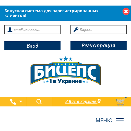
Бонусная система для зарегистрированных
клиентов!
Регистрация
Вход
0
У Вас в корзине
товаров
Toggl
navig