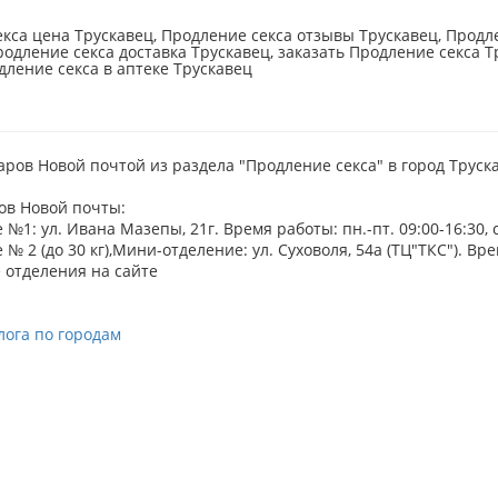
кса цена Трускавец, Продление секса отзывы Трускавец, Продле
родление секса доставка Трускавец, заказать Продление секса Т
дление секса в аптеке Трускавец
аров Новой почтой из раздела "Продление секса" в город Труск
ов Новой почты:
№1: ул. Ивана Мазепы, 21г. Время работы: пн.-пт. 09:00-16:30, с
№ 2 (до 30 кг),Мини-отделение: ул. Суховоля, 54а (ТЦ"ТКС"). Врем
 отделения на сайте
лога по городам