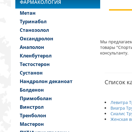
ФАРМАКОЛОГИЯ
Метан
Туринабол
Станозолол
Оксандролон
Мы предлагаем 
Анаполон
товары "Спорти
консультанту.
Кленбутерол
Тестостерон
Сустанон
Нандролон деканоат
Список ка
Болденон
Примоболан
Левитра Т
Винстрол
Виагра Тр
Сиалис Тр
Тренболон
Женская в
Мастерон