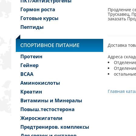
ПКТ/Антиэстрогены
Гормон роста
Продление се
Трускавец, П
Готовые курсы
заказать Про
Пептиды
СПОРТИВНОЕ ПИТАНИЕ
Доставка тов
Протеин
Адреса склад
Отделение 
Гейнер
Отделение 
BCAA
остальные
Аминокислоты
Креатин
Главная ката
Витамины и Минералы
Повыш.тестостерона
Жиросжигатели
Предтрениров. комплексы
Для связок и суставов