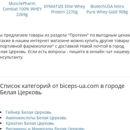
MusclePharm
DYMATIZE Elite Whey
BiotechUSA Nitro
Combat 100% WHEY
Protein 2270g
Pure Whey Gold 908g
2269g
ы предлагаем товары из раздела "Протеин" по выгодным ценам
 также в нашем интернет магазине можно купить другие товары
Спортивной фармокологии" с доставкой Новой почтой в город
елая Церковь. Если есть вопросы - пишите в онлайн чат нашему
нсультанту.
Список категорий от biceps-ua.com в городе
Белая Церковь
Гейнер Белая Церковь
Аминокислоты Белая Церковь
Креатин Белая Церковь
Витамины и Минералы Белая Церковь