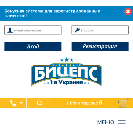
Бонусная система для зарегистрированных
клиентов!
Регистрация
Вход
0
У Вас в корзине
товаров
Toggl
navig