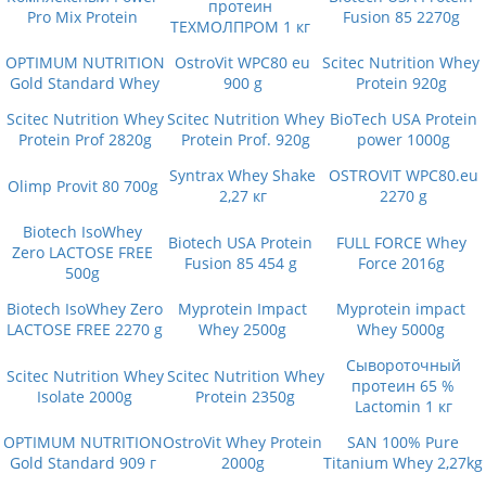
протеин
Pro Mix Protein
Fusion 85 2270g
ТЕХМОЛПРОМ 1 кг
OPTIMUM NUTRITION
OstroVit WPC80 eu
Scitec Nutrition Whey
Gold Standard Whey
900 g
Protein 920g
Scitec Nutrition Whey
Scitec Nutrition Whey
BioTech USA Protein
Protein Prof 2820g
Protein Prof. 920g
power 1000g
Syntrax Whey Shake
OSTROVIT WPC80.eu
Olimp Provit 80 700g
2,27 кг
2270 g
Biotech IsoWhey
Biotech USA Protein
FULL FORCE Whey
Zero LACTOSE FREE
Fusion 85 454 g
Force 2016g
500g
Biotech IsoWhey Zero
Myprotein Impact
Myprotein impact
LACTOSE FREE 2270 g
Whey 2500g
Whey 5000g
Сывороточный
Scitec Nutrition Whey
Scitec Nutrition Whey
протеин 65 %
Isolate 2000g
Protein 2350g
Lactomin 1 кг
OPTIMUM NUTRITION
OstroVit Whey Protein
SAN 100% Pure
Gold Standard 909 г
2000g
Titanium Whey 2,27kg