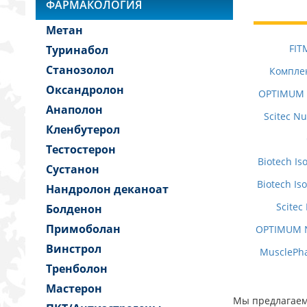
ФАРМАКОЛОГИЯ
Метан
FIT
Туринабол
Станозолол
Комплек
Оксандролон
OPTIMUM 
Анаполон
Scitec Nu
Кленбутерол
Тестостерон
Biotech I
Сустанон
Biotech I
Нандролон деканоат
Scitec
Болденон
Примоболан
OPTIMUM N
Винстрол
MusclePh
Тренболон
Мастерон
Мы предлагаем 