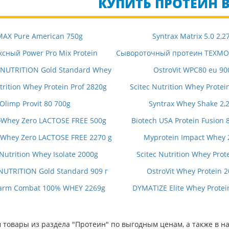
КУПИТЬ ПРОТЕИН В
MAX Pure American 750g
Syntrax Matrix 5.0 2,27
сный Power Pro Mix Protein
Сывороточный протеин ТЕХМО
NUTRITION Gold Standard Whey
OstroVit WPC80 eu 90
trition Whey Protein Prof 2820g
Scitec Nutrition Whey Protein
Olimp Provit 80 700g
Syntrax Whey Shake 2,2
soWhey Zero LACTOSE FREE 500g
Biotech USA Protein Fusion 
soWhey Zero LACTOSE FREE 2270 g
Myprotein Impact Whey 
 Nutrition Whey Isolate 2000g
Scitec Nutrition Whey Prot
UTRITION Gold Standard 909 г
OstroVit Whey Protein 
arm Combat 100% WHEY 2269g
DYMATIZE Elite Whey Protei
товары из раздела "Протеин" по выгодным ценам, а также в н