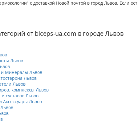
рмокологии" с доставкой Новой почтой в город Львов. Если ест
тегорий от biceps-ua.com в городе Львов
вов
лоты Львов
ьвов
 и Минералы Львов
тостерона Львов
атели Львов
ров. комплексы Львов
 и суставов Львов
 Аксессуары Львов
 Львов
ьвов
ов