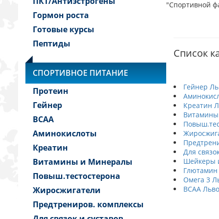
ПКТ/Антиэстрогены
"Спортивной фа
Гормон роста
Готовые курсы
Пептиды
Список ка
СПОРТИВНОЕ ПИТАНИЕ
Гейнер Ль
Протеин
Аминокис
Гейнер
Креатин Л
Витамины
BCAA
Повыш.тес
Аминокислоты
Жиросжиг
Предтрени
Креатин
Для связок
Витамины и Минералы
Шейкеры и
Глютамин
Повыш.тестостерона
Омега 3 Л
BCAA Льв
Жиросжигатели
Предтрениров. комплексы
Для связок и суставов