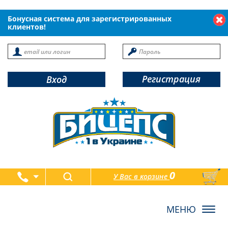
Бонусная система для зарегистрированных
клиентов!
Регистрация
Вход
0
У Вас в корзине
товаров
Toggl
navig