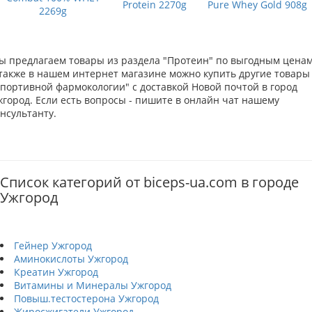
Protein 2270g
Pure Whey Gold 908g
2269g
ы предлагаем товары из раздела "Протеин" по выгодным ценам
 также в нашем интернет магазине можно купить другие товары
Спортивной фармокологии" с доставкой Новой почтой в город
жгород. Если есть вопросы - пишите в онлайн чат нашему
нсультанту.
Список категорий от biceps-ua.com в городе
Ужгород
Гейнер Ужгород
Аминокислоты Ужгород
Креатин Ужгород
Витамины и Минералы Ужгород
Повыш.тестостерона Ужгород
Жиросжигатели Ужгород