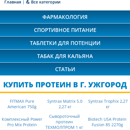
Главная
|
💪 Все категории
ФАРМАКОЛОГИЯ
СПОРТИВНОЕ ПИТАНИЕ
ТАБЛЕТКИ ДЛЯ ПОТЕНЦИИ
ТАБАК ДЛЯ КАЛЬЯНА
СТАТЬИ
КУПИТЬ ПРОТЕИН В Г. УЖГОРОД
FITMAX Pure
Syntrax Matrix 5.0
Syntrax Trophix 2,27
American 750g
2,27 кг
кг
Сывороточный
Комплексный Power
Biotech USA Protein
протеин
Pro Mix Protein
Fusion 85 2270g
ТЕХМОЛПРОМ 1 кг