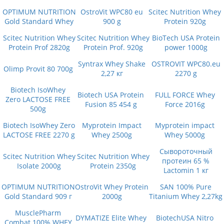
OPTIMUM NUTRITION
OstroVit WPC80 eu
Scitec Nutrition Whey
Gold Standard Whey
900 g
Protein 920g
Scitec Nutrition Whey
Scitec Nutrition Whey
BioTech USA Protein
Protein Prof 2820g
Protein Prof. 920g
power 1000g
Syntrax Whey Shake
OSTROVIT WPC80.eu
Olimp Provit 80 700g
2,27 кг
2270 g
Biotech IsoWhey
Biotech USA Protein
FULL FORCE Whey
Zero LACTOSE FREE
Fusion 85 454 g
Force 2016g
500g
Biotech IsoWhey Zero
Myprotein Impact
Myprotein impact
LACTOSE FREE 2270 g
Whey 2500g
Whey 5000g
Сывороточный
Scitec Nutrition Whey
Scitec Nutrition Whey
протеин 65 %
Isolate 2000g
Protein 2350g
Lactomin 1 кг
OPTIMUM NUTRITION
OstroVit Whey Protein
SAN 100% Pure
Gold Standard 909 г
2000g
Titanium Whey 2,27kg
MusclePharm
DYMATIZE Elite Whey
BiotechUSA Nitro
Combat 100% WHEY