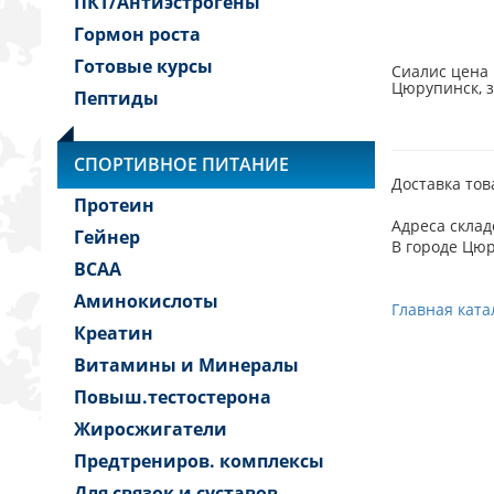
ПКТ/Антиэстрогены
Гормон роста
Готовые курсы
Сиалис цена 
Цюрупинск, з
Пептиды
СПОРТИВНОЕ ПИТАНИЕ
Доставка тов
Протеин
Адреса склад
Гейнер
В городе Цюр
BCAA
Аминокислоты
Главная ката
Креатин
Витамины и Минералы
Повыш.тестостерона
Жиросжигатели
Предтрениров. комплексы
Для связок и суставов