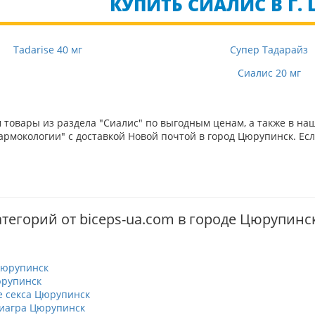
КУПИТЬ СИАЛИС В Г.
Tadarise 40 мг
Супер Тадарайз
Сиалис 20 мг
товары из раздела "Сиалис" по выгодным ценам, а также в на
рмокологии" с доставкой Новой почтой в город Цюрупинск. Есл
атегорий от biceps-ua.com в городе Цюрупинс
Цюрупинск
юрупинск
 секса Цюрупинск
иагра Цюрупинск