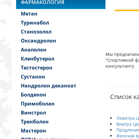
ФАРМАКОЛОГИЯ
Метан
Туринабол
Станозолол
Оксандролон
Анаполон
Мы предлагаем 
Кленбутерол
"Спортивной фа
консультанту.
Тестостерон
Сустанон
Нандролон деканоат
Болденон
Список к
Примоболан
Винстрол
Левитра 
Тренболон
Виагра Ц
Продление
Мастерон
Женская в