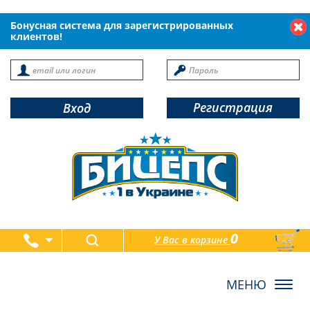
Бонусная система для зарегистрированных
клиентов!
Регистрация
Вход
0
У Вас в корзине
товаров
Toggl
navig