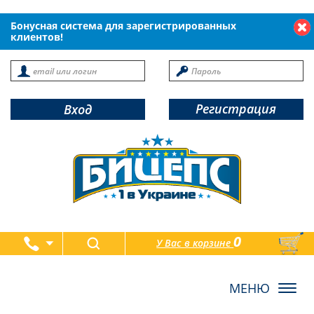
Бонусная система для зарегистрированных
клиентов!
Регистрация
Вход
0
У Вас в корзине
товаров
Toggl
navig