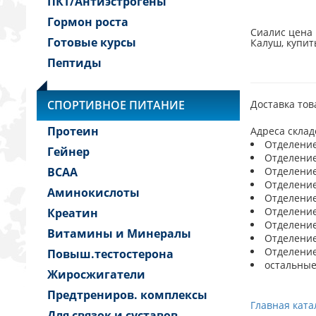
ПКТ/Антиэстрогены
Гормон роста
Сиалис цена 
Готовые курсы
Калуш, купит
Пептиды
СПОРТИВНОЕ ПИТАНИЕ
Доставка тов
Протеин
Адреса склад
Отделение 
Гейнер
Отделение 
BCAA
Отделение 
Отделение 
Аминокислоты
Отделение 
Отделение 
Креатин
Отделение 
Витамины и Минералы
Отделение 
Отделение 
Повыш.тестостерона
остальные
Жиросжигатели
Предтрениров. комплексы
Главная ката
Для связок и суставов