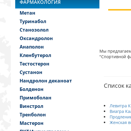
ФАРМАКОЛОГИЯ
Метан
Туринабол
Станозолол
Оксандролон
Анаполон
Мы предлагаем 
Кленбутерол
"Спортивной фа
Тестостерон
Сустанон
Нандролон деканоат
Список ка
Болденон
Примоболан
Винстрол
Левитра 
Виагра Ка
Тренболон
Продление
Женская в
Мастерон