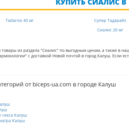
КУПИТЬ СИАЛИС В 
Tadarise 40 мг
Супер Тадарайз
Сиалис 20 мг
товары из раздела "Сиалис" по выгодным ценам, а также в на
рмокологии" с доставкой Новой почтой в город Калуш. Если ес
тегорий от biceps-ua.com в городе Калуш
Калуш
луш
 секса Калуш
иагра Калуш