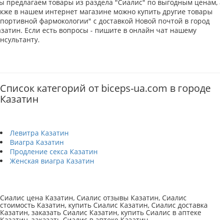
ы предлагаем товары из раздела "Сиалис" по выгодным ценам, 
акже в нашем интернет магазине можно купить другие товары
Спортивной фармокологии" с доставкой Новой почтой в город
азатин. Если есть вопросы - пишите в онлайн чат нашему
нсультанту.
Список категорий от biceps-ua.com в городе
Казатин
Левитра Казатин
Виагра Казатин
Продление секса Казатин
Женская виагра Казатин
Сиалис цена Казатин, Сиалис отзывы Казатин, Сиалис
стоимость Казатин, купить Сиалис Казатин, Сиалис доставка
Казатин, заказать Сиалис Казатин, купить Сиалис в аптеке
Казатин, заказать Сиалис в аптеке Казатин