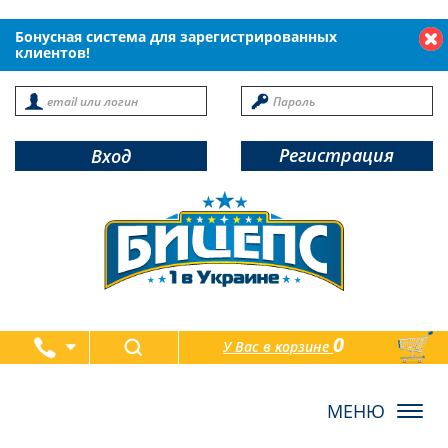
Бонусная система для зарегистрированных
клиентов!
Регистрация
Вход
0
У Вас в корзине
товаров
Toggl
navig